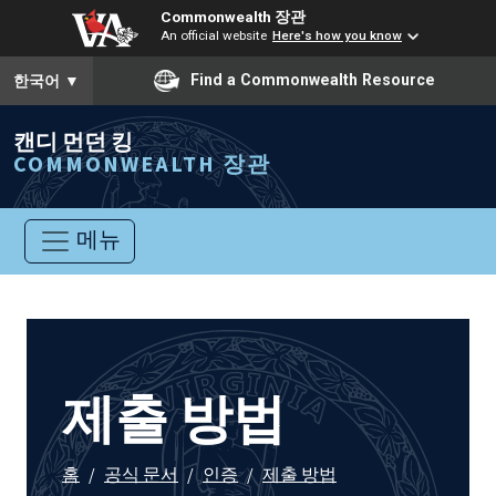
Commonwealth 장관
An official website
Here's how you know
To ensure accurate screen reader translation, please ensure you
Find a Commonwealth Resource
한국어
▼
캔디 먼던 킹
COMMONWEALTH 장관
메뉴
제출 방법
홈
/
공식 문서
/
인증
/
제출 방법