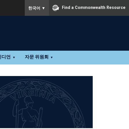
To ensure accurate screen reader translation, pleas
Find a Commonwealth Resource
한국어
▼
인디언
자문 위원회