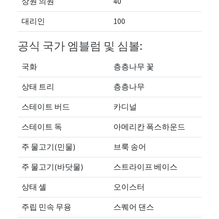
상원 의원
40
대리인
100
공식 국가 엠블럼 및 심볼:
국화
층층나무 꽃
상태 트리
층층나무
스테이트 버드
카디널
스테이트 독
아메리칸 폭스하운드
주 물고기(민물)
브룩 송어
주 물고기(바닷물)
스트라이프 베이스
상태 셸
오이스터
주립 민속 무용
스퀘어 댄스