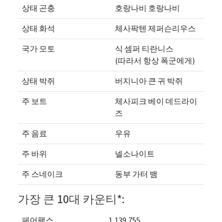
상태 곤충
호랑나비 호랑나비
상태 화석
체사팍텐 제퍼슨리우스
국가 모토
식 셈퍼 티란니스
(따라서 항상 폭군에게)
상태 박쥐
버지니아 큰 귀 박쥐
주 보트
체사피크 베이 데드라이
즈
주 음료
우유
주 바위
넬소나이트
주 스네이크
동부 가터 뱀
가장 큰 10대 카운티*:
페어팩스
1,139,755