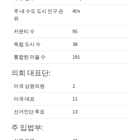
주 내 수도 도시 인구 순
4th
위
카운티 수
95
독립 도시 수
38
통합된 마을 수
191
의회 대표단:
미국 상원의원
2
미국 대표
11
선거인단 투표
13
주 입법부: