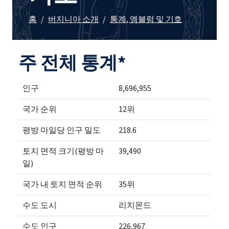
홈
/
버지니아 소개
/
통계, 엠블럼 및 기호
주 전체 통계*
인구
8,696,955
국가 순위
12위
평방 마일당 인구 밀도
218.6
토지 면적 크기(평방 마
39,490
일)
국가 내 토지 면적 순위
35위
수도 도시
리치몬드
수도 인구
226,967