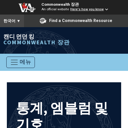
Commonwealth 장관
An official website
Here's how you know
To ensure accurate screen reader translation, please ensure you
Find a Commonwealth Resource
한국어
▼
캔디 먼던 킹
COMMONWEALTH 장관
메뉴
통계, 엠블럼 및
기호