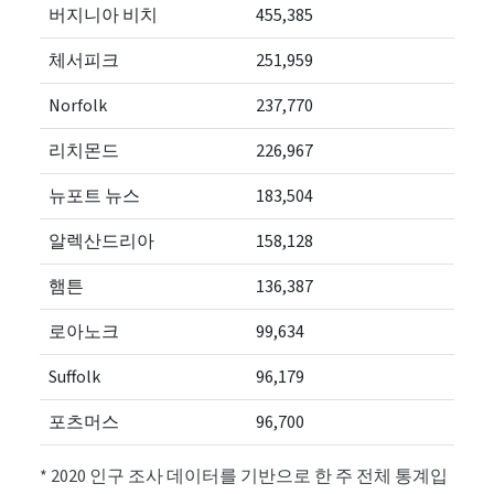
버지니아 비치
455,385
체서피크
251,959
Norfolk
237,770
리치몬드
226,967
뉴포트 뉴스
183,504
알렉산드리아
158,128
햄튼
136,387
로아노크
99,634
Suffolk
96,179
포츠머스
96,700
* 2020 인구 조사 데이터를 기반으로 한 주 전체 통계입