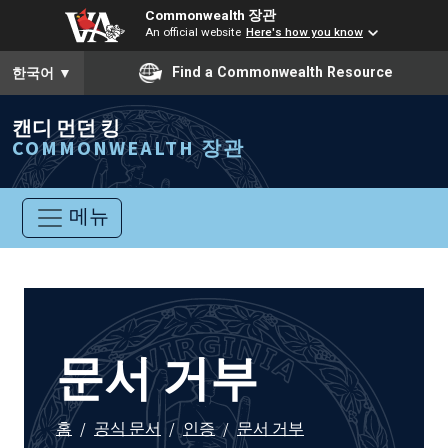
Commonwealth 장관
An official website
Here's how you know
To ensure accurate screen reader translation, please ensure you
Find a Commonwealth Resource
한국어
▼
캔디 먼던 킹
COMMONWEALTH 장관
메뉴
문서 거부
홈
/
공식 문서
/
인증
/
문서 거부