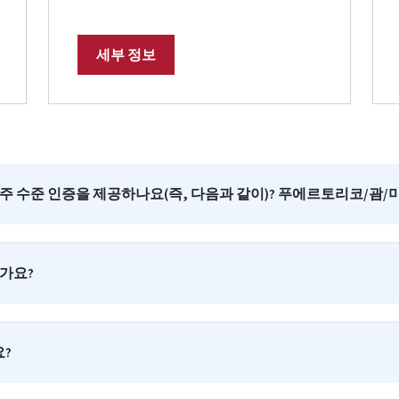
세부 정보
주 수준 인증을 제공하나요(즉, 다음과 같이)? 푸에르토리코/괌/미
한가요?
?