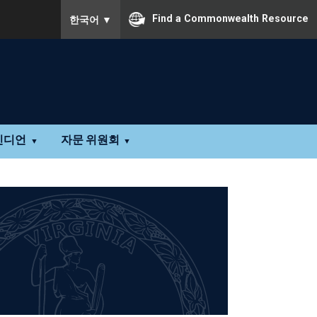
To ensure accurate screen reader translation, pleas
Find a Commonwealth Resource
한국어
▼
인디언
자문 위원회