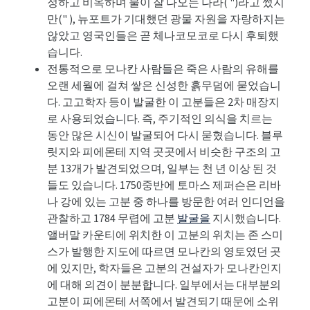
정하고 비옥하며 물이 잘 나오는 나라( ")라고 썼지
만(" ), 뉴포트가 기대했던 광물 자원을 자랑하지는
않았고 영국인들은 곧 체나코모코로 다시 후퇴했
습니다.
전통적으로 모나칸 사람들은 죽은 사람의 유해를
오랜 세월에 걸쳐 쌓은 신성한 흙무덤에 묻었습니
다. 고고학자 등이 발굴한 이 고분들은 2차 매장지
로 사용되었습니다. 즉, 주기적인 의식을 치르는
동안 많은 시신이 발굴되어 다시 묻혔습니다. 블루
릿지와 피에몬테 지역 곳곳에서 비슷한 구조의 고
분 13개가 발견되었으며, 일부는 천 년 이상 된 것
들도 있습니다. 1750중반에 토마스 제퍼슨은 리바
나 강에 있는 고분 중 하나를 방문한 여러 인디언을
관찰하고 1784 무렵에 고분
발굴을
지시했습니다.
앨버말 카운티에 위치한 이 고분의 위치는 존 스미
스가 발행한 지도에 따르면 모나칸의 영토였던 곳
에 있지만, 학자들은 고분의 건설자가 모나칸인지
에 대해 의견이 분분합니다. 일부에서는 대부분의
고분이 피에몬테 서쪽에서 발견되기 때문에 소위