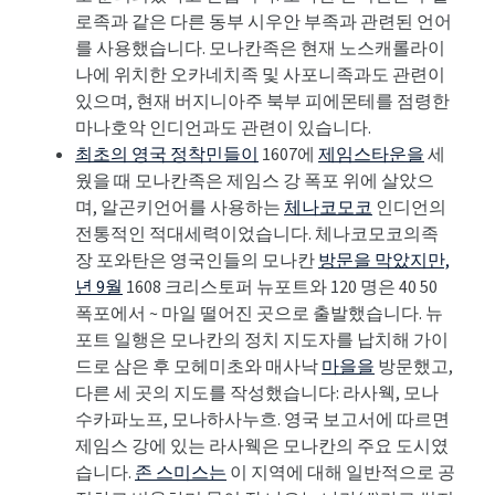
로족과 같은 다른 동부 시우안 부족과 관련된 언어
를 사용했습니다. 모나칸족은 현재 노스캐롤라이
나에 위치한 오카네치족 및 사포니족과도 관련이
있으며, 현재 버지니아주 북부 피에몬테를 점령한
마나호악 인디언과도 관련이 있습니다.
최초의 영국 정착민들이
1607에
제임스타운을
세
웠을 때 모나칸족은 제임스 강 폭포 위에 살았으
며, 알곤키언어를 사용하는
체나코모코
인디언의
전통적인 적대세력이었습니다. 체나코모코의
족
장 포와탄은 영국인들의 모나칸
방문을 막았지만,
년 9월
1608 크리스토퍼 뉴포트와 120 명은 40 50
폭포에서 ~ 마일 떨어진 곳으로 출발했습니다. 뉴
포트 일행은 모나칸의 정치 지도자를 납치해 가이
드로 삼은 후 모헤미초와 매사낙
마을을
방문했고,
다른 세 곳의 지도를 작성했습니다: 라사웩, 모나
수카파노프, 모나하사누흐. 영국 보고서에 따르면
제임스 강에 있는 라사웩은 모나칸의 주요 도시였
습니다.
존 스미스는
이 지역에 대해 일반적으로 공