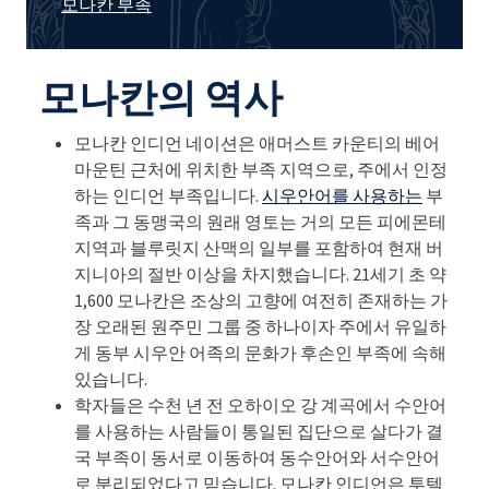
모나칸 부족
모나칸의 역사
모나칸 인디언 네이션은 애머스트 카운티의 베어
마운틴 근처에 위치한 부족 지역으로, 주에서 인정
하는 인디언 부족입니다.
시우안어를 사용하는
부
족과 그 동맹국의 원래 영토는 거의 모든 피에몬테
지역과 블루릿지 산맥의 일부를 포함하여 현재 버
지니아의 절반 이상을 차지했습니다. 21세기 초 약
1,600 모나칸은 조상의 고향에 여전히 존재하는 가
장 오래된 원주민 그룹 중 하나이자 주에서 유일하
게 동부 시우안 어족의 문화가 후손인 부족에 속해
있습니다.
학자들은 수천 년 전 오하이오 강 계곡에서 수안어
를 사용하는 사람들이 통일된 집단으로 살다가 결
국 부족이 동서로 이동하여 동수안어와 서수안어
로 분리되었다고 믿습니다. 모나칸 인디언은 투텔