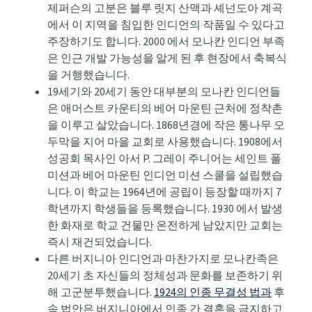
제퍼슨의 고분은 블루 릿지 산맥과 셰넌도아 계곡
에서 이 지역을 침입한 인디언의 작품일 수 있다고
주장하기도 합니다. 2000 에서 모나칸 인디언 부족
은 인근 개발 가능성을 알게 된 후 현장에서 축복식
을 거행했습니다.
19세기와 20세기 동안 대부분의 모나칸 인디언들
은 애머스트 카운티의 베어 마운틴 근처에 정착촌
을 이루고 살았습니다. 1868년경에 작은 통나무 오
두막을 지어 마을 교회로 사용했습니다. 1908에서
성공회 목사인 아서 P. 그레이 주니어는 세인트 폴
미션과 베어 마운틴 인디언 미션 스쿨을 설립했습
니다. 이 학교는 1964년에 공립이 등장할 때까지 7
학년까지 학생들을 등록했습니다. 1930 에서 발생
한 화재로 학교 건물만 온전하게 남았지만 교회는
즉시 재건되었습니다.
다른 버지니아 인디언과 마찬가지로 모나칸족은
20세기 초 자신들의 정체성과 문화를 보존하기 위
해 고군분투했습니다.
1924의 인종 무결성 법과
후
속 법안은 버지니아에서 인종 간 결혼을 금지하고