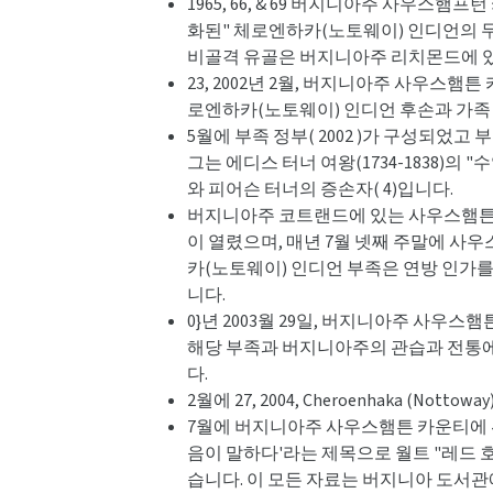
1965, 66, & 69 버지니아주 사우스햄
화된" 체로엔하카(노토웨이) 인디언의 
비골격 유골은 버지니아주 리치몬드에 있
23, 2002년 2월, 버지니아주 사우
로엔하카(노토웨이) 인디언 후손과 가족
5월에 부족 정부( 2002 )가 구성되었
그는 에디스 터너 여왕(1734-1838)의
와 피어슨 터너의 증손자( 4)입니다.
버지니아주 코트랜드에 있는 사우스햄튼 카
이 열렸으며, 매년 7월 넷째 주말에 사우
카(노토웨이) 인디언 부족은 연방 인가를 
니다.
0}년 2003월 29일, 버지니아주 사우
해당 부족과 버지니아주의 관습과 전통에
다.
2월에 27, 2004, Cheroenhaka (N
7월에 버지니아주 사우스햄튼 카운티에 위치한
음이 말하다'라는 제목으로 월트 "레드 
습니다. 이 모든 자료는 버지니아 도서관에 보관