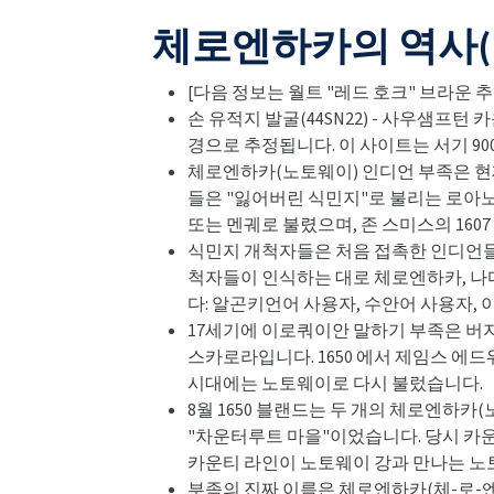
체로엔하카의 역사(
[다음 정보는 월트 "레드 호크" 브라운
손 유적지 발굴(44SN22) - 사우샘프
경으로 추정됩니다. 이 사이트는 서기 9
체로엔하카(노토웨이) 인디언 부족은 현재
들은 "잃어버린 식민지"로 불리는 로아노크
또는 멘궤로 불렸으며, 존 스미스의 16
식민지 개척자들은 처음 접촉한 인디언들
척자들이 인식하는 대로 체로엔하카, 나
다: 알곤키언어 사용자, 수안어 사용자,
17세기에 이로쿼이안 말하기 부족은 버지
스카로라입니다. 1650 에서 제임스 에
시대에는 노토웨이로 다시 불렀습니다.
8월 1650 블랜드는 두 개의 체로엔하
"차운터루트 마을"이었습니다. 당시 카
카운티 라인이 노토웨이 강과 만나는 노
부족의 진짜 이름은 체로엔하카(체-로-엔