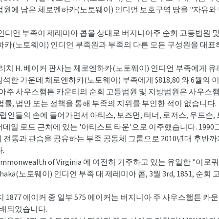
 법원에 남은 체로엔하카(노토웨이) 인디언 보호구역 땅을 "자유
웨이) 인디언 부족이 제레미아 콥을 상대로 버지니아주 순회 고등법원
(노토웨이) 인디언 부족원과 부족의 다른 모든 구성원을 대표하여 부족
의 리치 H. 베이커 판사는 체로엔하카(노토웨이) 인디언 부족에게 유리한
한 가운데 체로엔하카(노토웨이) 부족에게 $818,80 와 6월의 이자 
버지니아주 사우스햄튼 카운티의 순회 고등법원 및 지방법원은 사우
률, 법안 또는 정책을 통해 부족의 지위를 부인한 적이 없습니다.
 유럽인들의 손에 들어가면서 아티스, 보즈먼, 터너, 로저스, 우드슨,
일 로드 근처에 있는 '아티스트 타운'으로 이주했습니다. 1990그
민의 전통과 관습을 공유하는 부족 공동체 그룹으로 2010년대 후반
.
onwealth of Virginia 에 여전히 거주하고 있는 유일한 "
nhaka(노토웨이) 인디언 부족 대 제레미아 콥, 3월 3rd, 1851
1877 에이커 중 일부 575 에이커는 버지니아 주 사우스햄튼 카
분배되었습니다.