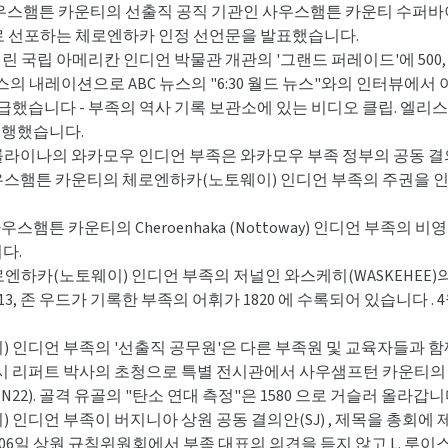
아주 사우스햄튼 카운티의 선출직 공직 기관인 사우스햄튼 카운티 수퍼바
로 선포하는 체로엔하카 인정 선언문을 발표했습니다.
에서 열린 국립 아메리칸 인디언 박물관 개관의 '그랜드 퍼레이드'에 500,
스의 내레이션으로 ABC 뉴스의 "6:30 월드 뉴스"와의 인터뷰에
했습니다 - 부족의 역사 기록 보관소에 있는 비디오 클립. 엘리스 
 진행했습니다.
우스 캐롤라이나의 와카모우 인디언 부족은 와카모우 부족 정부의 공동
아주 사우스햄튼 카운티의 체로엔하카(노토웨이) 인디언 부족의 주권을 인정하는
사우스햄튼 카운티의 Cheroenhaka (Nottoway) 인디언 부족의 비영리 단
다.
 체로엔하카(노토웨이) 인디언 부족의 저널인 와스케히(WASKEHE
713, 존 우드가 기록한 부족의 어휘가 1820 에 수록되어 있습니다
노토웨이) 인디언 부족의 '선출직 공무원'은 다른 부족원 및 교육자들
시 리퍼트 박사의 초청으로 특별 전시관에서 사우샘프턴 카운티의
N22). 골격 유골의 "탄소 연대 측정"은 1580 으로 거슬러 올라갑니
토웨이) 인디언 부족이 버지니아 상원 공동 결의안(SJ) , 제목을 총
 2006일 상원 규칙위원회에서 부족 대표의 의견을 듣지 않고 L. 루