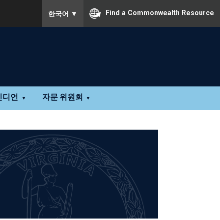
To ensure accurate screen reader translation, pleas
Find a Commonwealth Resource
한국어
▼
인디언
자문 위원회