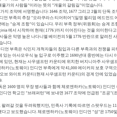
"개울가의 사람들"이라는 뜻의 "개울의 갈림길"이었습니다.
약에 서명했습니다: 1646 조약, 1677 그리고 2월의 단독 조약 27,
디언 부족의 추장 "오라쿠라스 티어히어"(일명 윌리엄 에드먼드 
에는 "승계 조항"이 있습니다. 우리 부족 정부(위원회)는 승계 조항이
Virginia 에서 시작하여 현재( 1776 )까지 이어진다는 것을 의미한
들은 악명 높은 나다니엘 베이컨의 5월 1776 반란으로 알려진 
습니다.
 인디언 부족은 식민지 개척자들의 침입과 다른 부족과의 전쟁을 피
 있는 아사모우식 늪 입구로 이주했고 1690년대 중반에는 다시
티에 있던, 현재는 사우샘프턴 카운티에 위치한 버지니아주 사우샘
로엔하카(노토웨이) 인디언 부족에게 약 41,000 에이커의 보호 구
 오브 와이트 카운티(현재 사우샘프턴 카운티)의 경계 안에 있었습
.
총독은 1600 명의 무장 병사들과 함께 체로엔하카(노토웨이) 인디
디언 학교인 "브래퍼턴"에 보내면 1677 조약에 언급된 "조공"(조
려갈 것을 두려워했지만, 민족사 기록에 따르면 스팟우드는 11월 1
다고 보도했습니다. 체로엔하카(노토웨이) 인디언 "성"은 1750및 