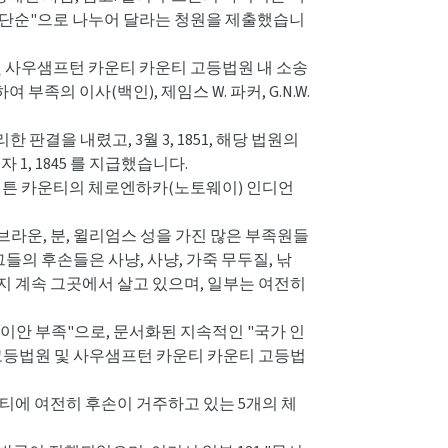
와 단순"으로 나누어 달라는 청원을 제출했습니
 및 사우샘프턴 카운티 카운티 고등법원 내 소송
의 이사(백인), 제임스 W. 파커, G.N.W.
 판결을 내렸고, 3월 3, 1851, 해당 법원의
1, 1845 를 지급했습니다.
스햄튼 카운티의 체로엔하카(노토웨이) 인디언
 브라운, 분, 윌리엄스 성을 가진 많은 부족원들
들의 후손들은 사냥, 사냥, 가죽 무두질, 낚
까지 계속 그곳에서 살고 있으며, 일부는 여전히
이로쿼이안 부족"으로, 문서화된 지속적인 "국가 인
, 순회 고등법원 및 사우샘프턴 카운티 카운티 고등법
운티에 여전히 후손이 거주하고 있는 5개의 체