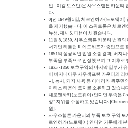
인 - 미칼 보스만)은 사우스햄튼 카운티
다.
0}년 1849월 5일, 체로엔하카(노토
을 제기했습니다. 이 스위트룸은 체로엔하카
뉴섬, 제시 S. 파햄이 채웠습니다.
11월 8, 1850, 사우스햄튼 카운티 법원
서기인 리틀턴 R. 에드워즈가 증인으로 참석
1851의 성공적인 법원 소송 결과, 
부족을 부족으로 인정했으며 그 이후로 법
1825 -1850 보호구역의 마지막 일부가
이 버지니아주 사우샘프턴 카운티의 리버데
시, 농사, 돼지 사육 등 아메리카 원주
아티스 타운에 토지를 소유하고 있습니다
체로엔하카(노토웨이) 인디언 부족은 Comm
정" 지위를 주장하고 있습니다. [Cheroe
원].
사우스햄튼 카운티의 부족 보호 구역 토지 
로엔하카(노토웨이) 인디언 가문에게 