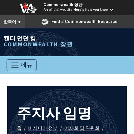
Commonwealth 장관
An official website
Here's how you know
To ensure accurate screen reader translation, please ensure you
Find a Commonwealth Resource
한국어
▼
캔디 먼던 킹
COMMONWEALTH 장관
메뉴
주지사 임명
홈
/
버지니아 정부
/
이사회 및 위원회
/